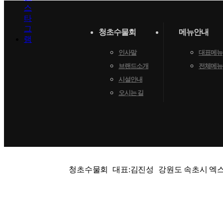
청초수물회
메뉴안내
인사말
대표메뉴
브랜드소개
전체메뉴
시설안내
오시는 길
청초수물회
대표:김진성
강원도 속초시 엑스포로