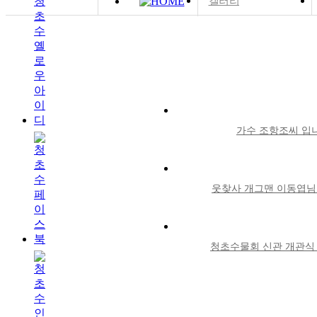
갤러리
가수 조항조씨 입
웃찾사 개그맨 이동엽님
청초수물회 신관 개관식